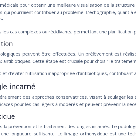
 médicale pour obtenir une meilleure visualisation de la structu
ui pourraient contribuer au problème. L’échographie, quant à ell
ès.
 les cas complexes ou récidivants, permettant une planification p
ction
ologiques peuvent être effectuées. Un prélèvement est réalisé
ntibiotiques. Cette étape est cruciale pour choisir le traitement 
 d’éviter l’utilisation inappropriée d’antibiotiques, contribuant ai
le incarné
généralement des approches conservatrices, visant à soulager les
icaces pour les cas légers à modérés et peuvent prévenir la néces
xique
la prévention et le traitement des ongles incarnés. Le podolo
nt une longueure suffisante. Le limage orthonyxique est une tec