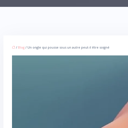
/
Blog
/ Un ongle qui pousse sous un autre peut-il être soigné