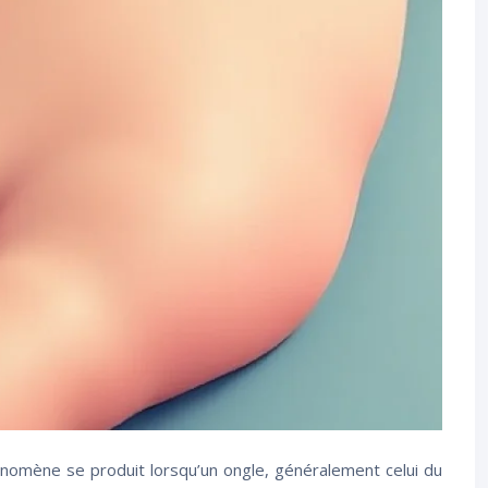
hénomène se produit lorsqu’un ongle, généralement celui du