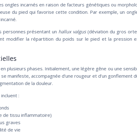
es ongles incarnés en raison de facteurs génétiques ou morphol
seuse du pied qui favorise cette condition. Par exemple, un ongl
incarné.
Les personnes présentant un
hallux valgus
(déviation du gros orte
 modifier la répartition du poids sur le pied et la pression 
ielles
plusieurs phases. Initialement, une légère gêne ou une sensibili
 se manifeste, accompagnée d’une rougeur et d’un gonflement du s
gmentation de la douleur.
incluent :
fonds
 de tissu inflammatoire)
lus graves
lité de vie