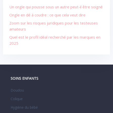
Un ongle qui pousse sous un autre peut-il être soigné
Ongle en dé à coudre : ce que cela veut dire
Zoom sur les risques juridiques pour les testeuses
amateurs
Quel est le profil idéal recherché par les marques en
2025
SOINS ENFANTS
Doudou
Colique
Hygiène du bébé