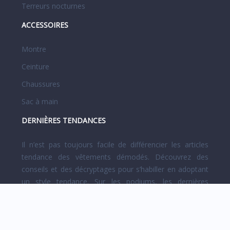
Terreurs nocturnes
ACCESSOIRES
Montre
Ceinture
Chaussures
Sac à main
DERNIÈRES TENDANCES
Il n’est pas toujours facile de différencier les articles
tendance des vêtements démodés. Découvrez des
conseils et des décryptages pour s’habiller en adoptant
un style tendance. Sur les podiums, les dernières
créations des grands couturiers et designers sont
présentées.
Plan du site