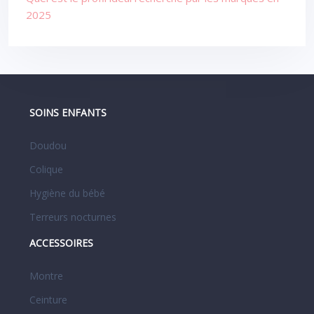
2025
SOINS ENFANTS
Doudou
Colique
Hygiène du bébé
Terreurs nocturnes
ACCESSOIRES
Montre
Ceinture