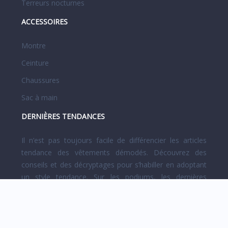
Terreurs nocturnes
ACCESSOIRES
Montre
Ceinture
Chaussures
Sac à main
DERNIÈRES TENDANCES
Il n’est pas toujours facile de différencier les articles
tendance des vêtements démodés. Découvrez des
conseils et des décryptages pour s’habiller en adoptant
un style tendance. Sur les podiums, les dernières
créations des grands couturiers et designers sont
présentées.
Plan du site