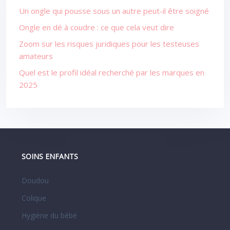
Un ongle qui pousse sous un autre peut-il être soigné
Ongle en dé à coudre : ce que cela veut dire
Zoom sur les risques juridiques pour les testeuses
amateurs
Quel est le profil idéal recherché par les marques en
2025
SOINS ENFANTS
Doudou
Colique
Hygiène du bébé