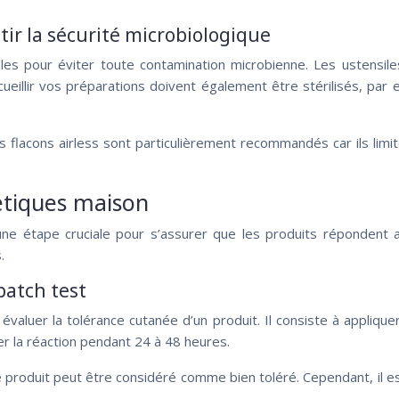
tir la sécurité microbiologique
iales pour éviter toute contamination microbienne. Les ustensil
cueillir vos préparations doivent également être stérilisés, par
lacons airless sont particulièrement recommandés car ils limiten
métiques maison
 une étape cruciale pour s’assurer que les produits répondent 
.
patch test
aluer la tolérance cutanée d’un produit. Il consiste à appliquer
er la réaction pendant 24 à 48 heures.
le produit peut être considéré comme bien toléré. Cependant, il e