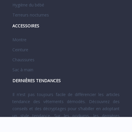
Hygiène du bébé
Terreurs nocturnes
ACCESSOIRES
Montre
Ceinture
Chaussures
Sac à main
DERNIÈRES TENDANCES
Il n’est pas toujours facile de différencier les articles
tendance des vêtements démodés. Découvrez des
conseils et des décryptages pour s’habiller en adoptant
un style tendance. Sur les podiums, les dernières
créations des grands couturiers et designers sont
présentées.