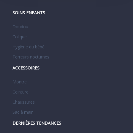
SOINS ENFANTS
Doudou
Colique
Hygiène du bébé
Terreurs nocturnes
ACCESSOIRES
Montre
Ceinture
Chaussures
Sac à main
DERNIÈRES TENDANCES