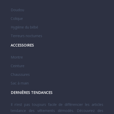
Doudou
Colique
Hygiène du bébé
Terreurs nocturnes
ACCESSOIRES
Montre
Ceinture
Chaussures
Sac à main
DERNIÈRES TENDANCES
Il n’est pas toujours facile de différencier les articles
tendance des vêtements démodés. Découvrez des