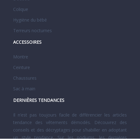
Colique
Hygiène du bébé
Terreurs nocturnes
ACCESSOIRES
Montre
Ceinture
Chaussures
Sac à main
DERNIÈRES TENDANCES
Il n’est pas toujours facile de différencier les articles
tendance des vêtements démodés. Découvrez des
conseils et des décryptages pour s’habiller en adoptant
un style tendance. Sur les podiums, les dernières