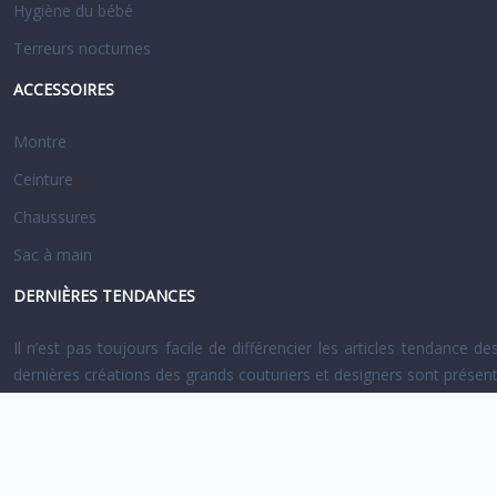
Hygiène du bébé
Terreurs nocturnes
ACCESSOIRES
Montre
Ceinture
Chaussures
Sac à main
DERNIÈRES TENDANCES
Il n’est pas toujours facile de différencier les articles tendanc
dernières créations des grands couturiers et designers sont présen