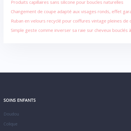
Produits capillaires sans silicone pour boucles naturelles
Changement de coupe adapté aux visages ronds, effet gara
Ruban en velours recyclé pour coiffures vintage pleines de
Simple geste comme inverser sa raie sur cheveux bouclés 
SOINS ENFANTS
Doudou
Colique