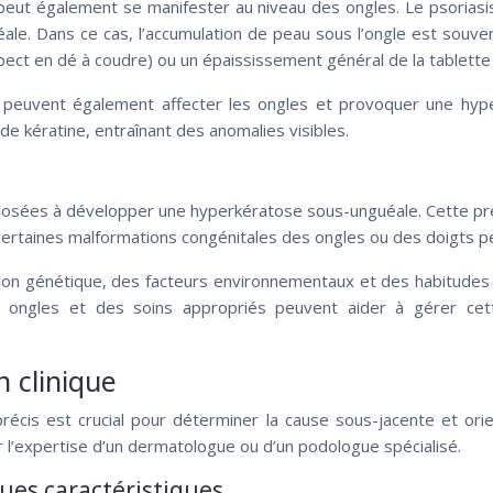
 peut également se manifester au niveau des ongles. Le psoria
ale. Dans ce cas, l’accumulation de peau sous l’ongle est souve
pect en dé à coudre) ou un épaississement général de la tablette
 peuvent également affecter les ongles et provoquer une hyp
de kératine, entraînant des anomalies visibles.
sées à développer une hyperkératose sous-unguéale. Cette préd
 certaines malformations congénitales des ongles ou des doigts pe
ion génétique, des facteurs environnementaux et des habitudes 
s ongles et des soins appropriés peuvent aider à gérer ce
n clinique
écis est crucial pour déterminer la cause sous-jacente et ori
 l’expertise d’un dermatologue ou d’un podologue spécialisé.
ues caractéristiques