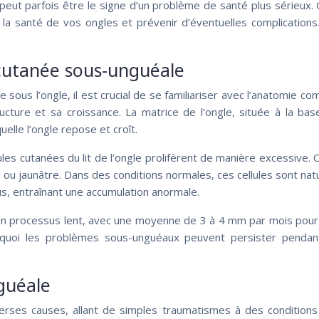
peut parfois être le signe d’un problème de santé plus sérieux. 
r la santé de vos ongles et prévenir d’éventuelles complicatio
 cutanée sous-unguéale
us l’ongle, il est crucial de se familiariser avec l’anatomie co
ucture et sa croissance. La matrice de l’ongle, située à la ba
quelle l’ongle repose et croît.
les cutanées du lit de l’ongle prolifèrent de manière excessive. 
u jaunâtre. Dans des conditions normales, ces cellules sont natu
s, entraînant une accumulation anormale.
t un processus lent, avec une moyenne de 3 à 4 mm par mois pour 
urquoi les problèmes sous-unguéaux peuvent persister penda
guéale
verses causes, allant de simples traumatismes à des condition