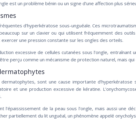
ongle est un problème bénin ou un signe d’une affection plus séri
ismes
fréquentes d’hyperkératose sous-unguéale. Ces microtraumatism
beaucoup sur un clavier ou qui utilisent fréquemment des outi
exercer une pression constante sur les ongles des orteils.
ction excessive de cellules cutanées sous l’ongle, entraînant u
t être perçu comme un mécanisme de protection naturel, mais qui 
 dermatophytes
e à dermatophytes, sont une cause importante d’hyperkératos
mmatoire et une production excessive de kératine. L’onychomycos
.
’épaississement de la peau sous l’ongle, mais aussi une décol
cher partiellement du lit unguéal, un phénomène appelé onycholys