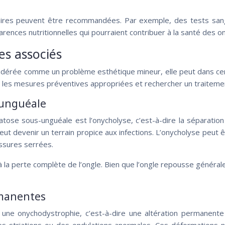
aires peuvent être recommandées. Par exemple, des tests sang
ences nutritionnelles qui pourraient contribuer à la santé des on
es associés
dérée comme un problème esthétique mineur, elle peut dans certa
e les mesures préventives appropriées et rechercher un traiteme
 unguéale
tose sous-unguéale est l’onycholyse, c’est-à-dire la séparation 
eut devenir un terrain propice aux infections. L’onycholyse peut ê
ssures serrées.
 la perte complète de l’ongle. Bien que l’ongle repousse général
rmanentes
une onychodystrophie, c’est-à-dire une altération permanente 